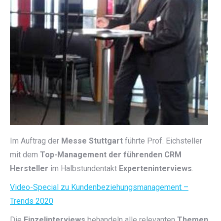
Im Auftrag der
Messe Stuttgart
führte Prof. Eichsteller
mit dem
Top-Management der führenden CRM
Hersteller
im Halbstundentakt
Experteninterviews
.
Video-Special zu Kundenbeziehungsmanagement –
Trends 2020
Die
Einzelinterviews
behandeln alle relevanten
Themen