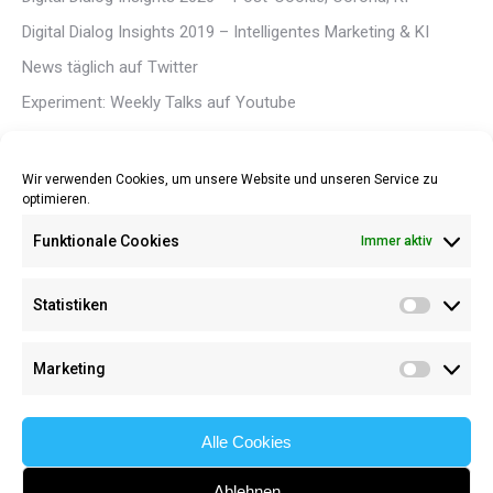
Digital Dialog Insights 2019 – Intelligentes Marketing & KI
News täglich auf Twitter
Experiment: Weekly Talks auf Youtube
Digital Dialog Insights 2018 – Fokus Opt-In
Wir verwenden Cookies, um unsere Website und unseren Service zu
optimieren.
Funktionale Cookies
Immer aktiv
Kontakt
Statistiken
Impressum
Statisti
Datenschutz
Marketing
Marketi
English
Alle Cookies
Ablehnen