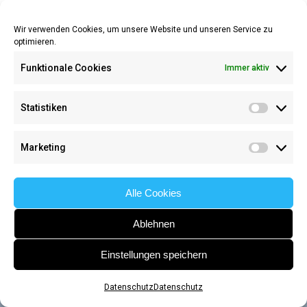
Wir verwenden Cookies, um unsere Website und unseren Service zu
optimieren.
Funktionale Cookies
Immer aktiv
Statistiken
Statisti
Marketing
Marketi
Impressum
/
Datenschutz
Alle Cookies
Ablehnen
Einstellungen speichern
Datenschutz
Datenschutz