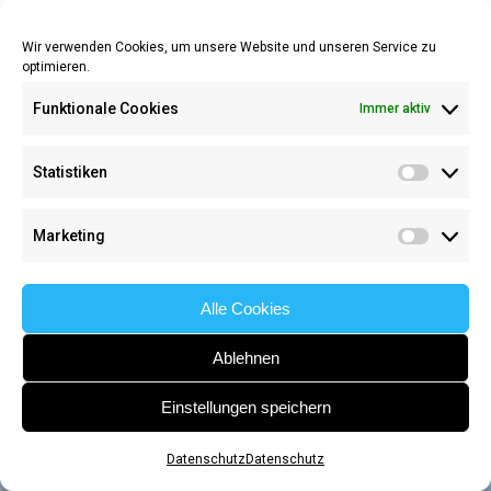
Wir verwenden Cookies, um unsere Website und unseren Service zu
optimieren.
Funktionale Cookies
Immer aktiv
Impressum
/
Datenschutz
Statistiken
Statisti
Marketing
Marketi
Alle Cookies
Ablehnen
Einstellungen speichern
Datenschutz
Datenschutz