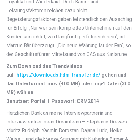
Loyalität und Wiederkauf. Doch Basis- und
Leistungsfaktoren reichen dazu nicht,
Begeisterungsfaktoren geben letztendlich den Ausschlag
für Erfolg. „Nur wer sein komplettes Unternehmen auf den
Kunden ausrichtet, wird langfristig erfolgreich sein“, ist
Marcus Bär überzeugt. „Die neue Währung ist der Fan“, so
der Geschäftsführer Mittelstand von CAS aus Karlsruhe.
Zum Download des Trendvideos
auf
https://downloads.hdm-transfer.de/
gehen und
das Dateiformat .mov (400 MB) oder .mp4 Datei (300
MB) wählen
Benutzer: Portal | Passwort: CRM2014
Herzlichen Dank an meine Interviewpartnerin und
Interviewpartner, mein Dreamteam – Stephanie Drewes,
Moritz Rudolph, Yasmin Dorostan, Dajana Lude, Heiko
Weiss – und die Messe Stuttgart mit Katharina Bittner &