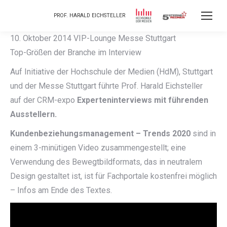
PROF. HARALD EICHSTELLER
10. Oktober 2014 VIP-Lounge Messe Stuttgart
Top-Größen der Branche im Interview
Auf Initiative der Hochschule der Medien (HdM), Stuttgart
und der Messe Stuttgart führte Prof. Harald Eichsteller
auf der CRM-expo
Experteninterviews mit führenden
Ausstellern.
Kundenbeziehungsmanagement – Trends 2020
sind in
einem 3-minütigen Video zusammengestellt; eine
Verwendung des Bewegtbildformats, das in neutralem
Design gestaltet ist, ist für Fachportale kostenfrei möglich
– Infos am Ende des Textes.