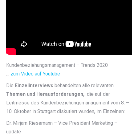
Kundenbeziehungsmanagement – Trends 2020
…
zum Video auf Youtube
Die
Einzelinterviews
behandelten alle relevanten
Themen und Herausforderungen,
die auf der
Leitmesse des Kundenbeziehungsmanagement vom 8. –
10. Oktober in Stuttgart diskutiert wurden, im Einzelnen:
Dr. Mirjam Riesemann – Vice President Marketing –
update